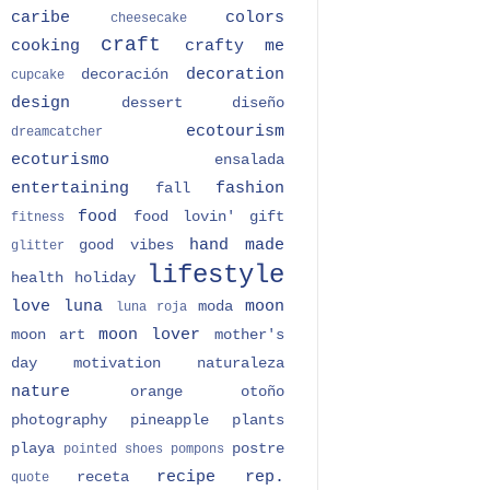
caribe
colors
cheesecake
craft
cooking
crafty me
decoration
decoración
cupcake
design
dessert
diseño
ecotourism
dreamcatcher
ecoturismo
ensalada
entertaining
fashion
fall
food
food lovin'
gift
fitness
hand made
good vibes
glitter
lifestyle
health
holiday
love
luna
moon
moda
luna roja
moon lover
moon art
mother's
day
motivation
naturaleza
nature
orange
otoño
photography
pineapple
plants
playa
postre
pointed shoes
pompons
recipe
rep.
receta
quote