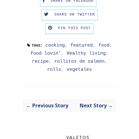
SHARE ON FACEBOOK
SHARE ON TWITTER
PIN THIS POST
cooking
,
featured
,
food
,
TAGS:
food lovin'
,
Healthy living
,
recipe
,
rollitos de salmón
,
rolls
,
vegetales
← Previous Story
Next Story →
VALETOS