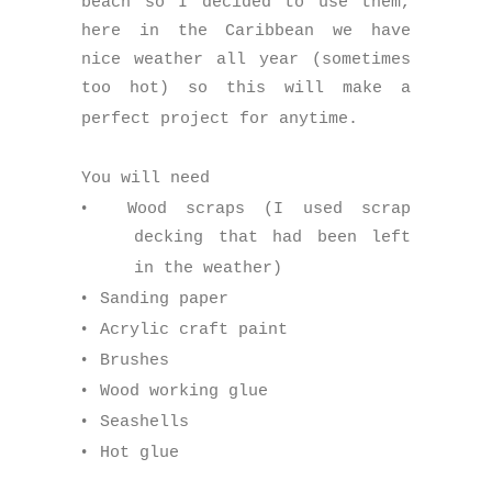
beach so I decided to use them,
here in the Caribbean we have
nice weather all year (sometimes
too hot) so this will make a
perfect project for anytime.
You will need
•
Wood scraps (I used scrap
decking that had been left
in the weather)
•
Sanding paper
•
Acrylic craft paint
•
Brushes
•
Wood working glue
•
Seashells
•
Hot glue